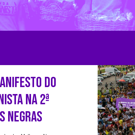
anifesto do
nista na 2ª
s negras