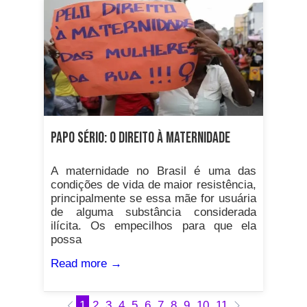
papo sério: o DIREITO À MATERNIDADE
A maternidade no Brasil é uma das
condições de vida de maior resistência,
principalmente se essa mãe for usuária
de alguma substância considerada
ilícita. Os empecilhos para que ela
possa
Read more →
1
2
3
4
5
6
7
8
9
10
11