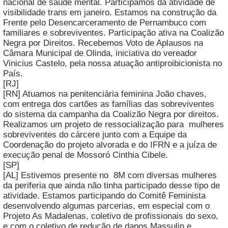
nacional de saúde mental. Participamos da atividade de
visibilidade trans em janeiro. Estamos na construção da
Frente pelo Desencarceramento de Pernambuco com
familiares e sobreviventes. Participação ativa na Coalizão
Negra por Direitos. Recebemos Voto de Aplausos na
Câmara Municipal de Olinda, iniciativa do vereador
Vinicius Castelo, pela nossa atuação antiproibicionista no
País.
[RJ]
[RN] Atuamos na penitenciária feminina João chaves,
com entrega dos cartões as famílias das sobreviventes
do sistema da campanha da Coalizão Negra por direitos.
Realizamos um projeto de ressocialização para mulheres
sobreviventes do cárcere junto com a Equipe da
Coordenação do projeto alvorada e do IFRN e a juíza de
execução penal de Mossoró Cinthia Cibele.
[SP]
[AL] Estivemos presente no 8M com diversas mulheres
da periferia que ainda não tinha participado desse tipo de
atividade. Estamos participando do Comitê Feminista
desenvolvendo algumas parcerias, em especial com o
Projeto As Madalenas, coletivo de profissionais do sexo,
e com o coletivo de redução de danos Massulin e