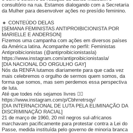
consultório na rua. Estamos dialogando com a Secretaria
da Mulher para desenvolver ações no presídio feminino.
🔸 CONTEÚDO DELAS
[SEMANA FEMINISTAS ANTIPROIBICIONISTA POR
MARIELLE E ANDERSON]
Fizemos uma campanha com ações em diversos países
da América latina. Acompanhe no perfil: Feministas
Antiproibicionistas (@antiproibicionistasla)
https://www.instagram.com/antiproibicionistasla/
[DIA NACIONAL DO ORGULHO GAY]
Nós da RENFA lutamos diariamente para que cada vez
mais celebremos o orgulho de sermos quem somos, da
forma que somos, mas sem perdemos essa perspectiva
de luta.
Até que todes nós sejamos livres ✊🏾
https://www.instagram.com/p/Cbhrretrsqy/
[DIA INTERNACIONAL DE LUTA PELA ELIMINAÇÃO DA
DISCRIMINAÇÃO RACIAL]
21 de março de 1960, 20 mil negros sul-africanos
marchavam pacificamente para protestar contra a Lei do
Passe, medida instituída pelo governo de minoria branca