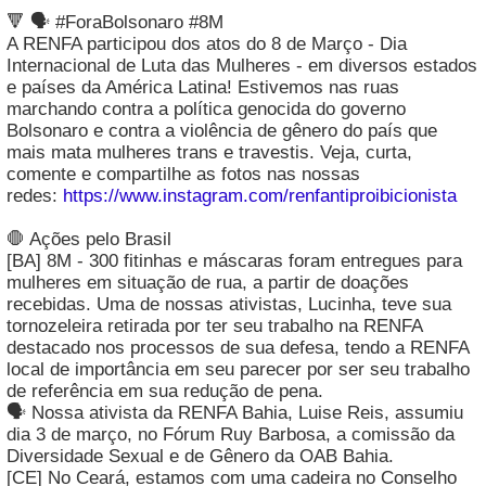
🔻 🗣️ #ForaBolsonaro #8M
A RENFA participou dos atos do 8 de Março - Dia
Internacional de Luta das Mulheres - em diversos estados
e países da América Latina! Estivemos nas ruas
marchando contra a política genocida do governo
Bolsonaro e contra a violência de gênero do país que
mais mata mulheres trans e travestis. Veja, curta,
comente e compartilhe as fotos nas nossas
redes:
https://www.instagram.com/renfantiproibicionista
🛑 Ações pelo Brasil
[BA] 8M - 300 fitinhas e máscaras foram entregues para
mulheres em situação de rua, a partir de doações
recebidas. Uma de nossas ativistas, Lucinha, teve sua
tornozeleira retirada por ter seu trabalho na RENFA
destacado nos processos de sua defesa, tendo a RENFA
local de importância em seu parecer por ser seu trabalho
de referência em sua redução de pena.
🗣️ Nossa ativista da RENFA Bahia, Luise Reis, assumiu
dia 3 de março, no Fórum Ruy Barbosa, a comissão da
Diversidade Sexual e de Gênero da OAB Bahia.
[CE] No Ceará, estamos com uma cadeira no Conselho