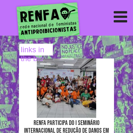
links in
the bio
RENFA participa do I Seminário
Internacional de Redução de Danos em