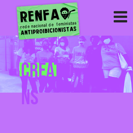
creatio
ns