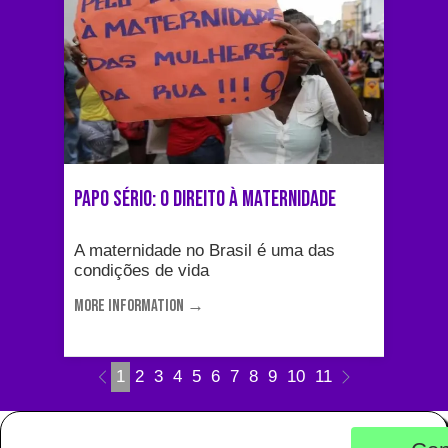
papo sério: o DIREITO À MATERNIDADE
A maternidade no Brasil é uma das
condições de vida
MORE INFORMATION →
1
2
3
4
5
6
7
8
9
10
11