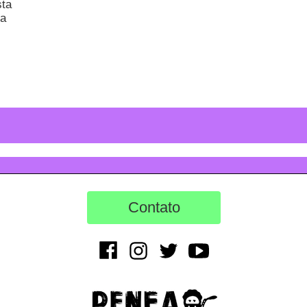
sta
ta
Contato