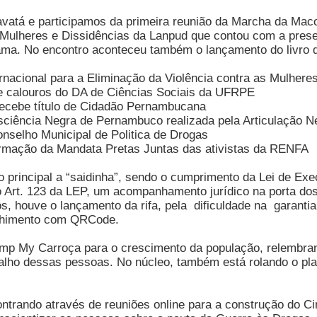
á e participamos da primeira reunião da Marcha da Mac
eres e Dissidências da Lanpud que contou com a presenç
ma. No encontro aconteceu também o lançamento do livro d
cional para a Eliminação da Violência contra as Mulhere
e calouros do DA de Ciências Sociais da UFRPE
cebe título de Cidadão Pernambucana
ncia Negra de Pernambuco realizada pela Articulação N
lho Municipal de Politica de Drogas
ção da Mandata Pretas Juntas das ativistas da RENFA
to principal a “saidinha”, sendo o cumprimento da Lei de 
Art. 123 da LEP, um acompanhamento jurídico na porta dos 
, houve o lançamento da rifa, pela dificuldade na garantia
colhimento com QRCode.
p My Carroça para o crescimento da população, relembran
trabalho dessas pessoas. No núcleo, também está rolando o p
ontrando através de reuniões online para a construção do C