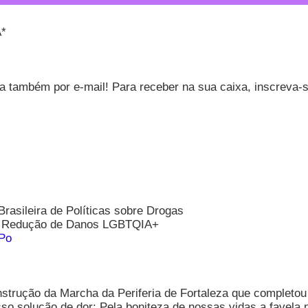
*
 também por e-mail! Para receber na sua caixa, inscreva-s
rasileira de Políticas sobre Drogas
de Redução de Danos LGBTQIA+
Po
trução da Marcha da Periferia de Fortaleza que completou
o solução de dor: Pela boniteza de nossas vidas a favela 