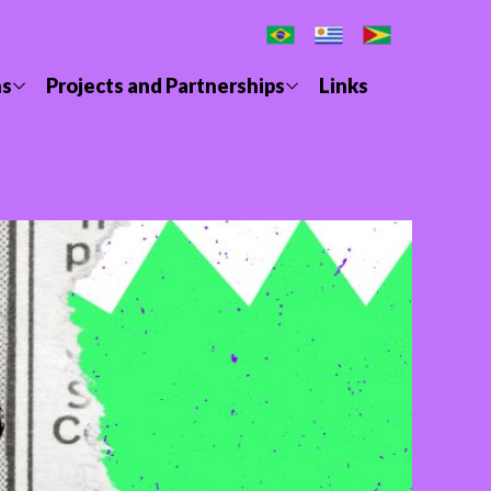
ns
Projects and Partnerships
Links
 is Black Feminism
Gender School
Manifesto 2022
Feminist Anti-Prohibition Cabinet
Manifesto 2024
National PRD