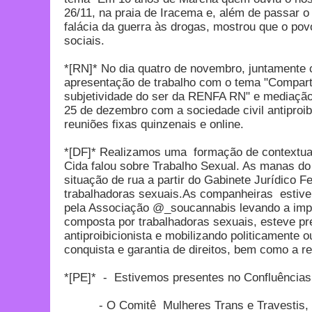
26/11, na praia de Iracema e, além de passar o
falácia da guerra às drogas, mostrou que o pov
sociais.
*[RN]* No dia quatro de novembro, juntamente 
apresentação de trabalho com o tema "Comparti
subjetividade do ser da RENFA RN" e mediação 
25 de dezembro com a sociedade civil antiproi
reuniões fixas quinzenais e online.
*[DF]* Realizamos uma formação de contextual
Cida falou sobre Trabalho Sexual. As manas do
situação de rua a partir do Gabinete Jurídico
trabalhadoras sexuais.As companheiras estiver
pela Associação @_soucannabis levando a impor
composta por trabalhadoras sexuais, esteve pr
antiproibicionista e mobilizando politicamente
conquista e garantia de direitos, bem como a r
*[PE]* - Estivemos presentes no Confluências 
- O Comitê Mulheres Trans e Travestis, no 