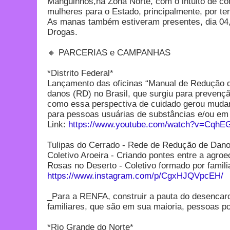
Manguinhos,na Zona Norte, com o intuito de co
mulheres para o Estado, principalmente, por 
As manas também estiveram presentes, dia 04, 
Drogas.
🔸 PARCERIAS e CAMPANHAS
*Distrito Federal*
Lançamento das oficinas “Manual de Redução de
danos (RD) no Brasil, que surgiu para prevenç
como essa perspectiva de cuidado gerou mudanç
para pessoas usuárias de substâncias e/ou em
Link:
https://www.youtube.com/watch?v=CqhE
Tulipas do Cerrado - Rede de Redução de Dano
Coletivo Aroeira - Criando pontes entre a agro
Rosas no Deserto - Coletivo formado por famili
https://www.instagram.com/p/CgxHJQVpcEH/
_Para a RENFA, construir a pauta do desencarc
familiares, que são em sua maioria, pessoas p
*Rio Grande do Norte*