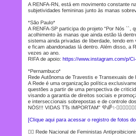
A RENFA-RN, está em movimento constante na b
subjetividades femininas junto às manas sobre
*São Paulo*
A RENFA-SP participa do projeto “Por Nós ``, q
acolhimento às manas que ainda estão lá dent
sistema ainda privadas de liberdade, tendo em 
e ficam abandonadas lá dentro. Além disso, a R
vezes ao ano.
RIFA de apoio:
https://www.instagram.com/p/C
*Pernambuco*
Rede Autônoma de Travestis e Transexuais d
A Rede é uma organização política exclusivamen
questões a partir de uma perspectiva de critici
visando a garantia de direitos sociais e promoç
e interseccionais sobrepostas e de controle d
NÓS!!! VIDAS TTs IMPORTAM" 💜🌈✨🏳‍⚧⚧✊🏿✊🏿
[Clique aqui para acessar o registro de fotos 
✊🏿 Rede Nacional de Feministas Antiproibicioni