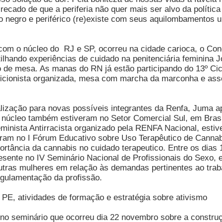
 recado de que a periferia não quer mais ser alvo da políti
o negro e periférico (re)existe com seus aquilombamentos u
com o núcleo do RJ e SP, ocorreu na cidade carioca, o Cong
lhando experiências de cuidado na penitenciária feminina J
de mesa. As manas do RN já estão participando do 13º Cic
bicionista organizada, mesa com marcha da marconha e ass
ização para novas possíveis integrantes da Renfa, Juma a
 núcleo também estiveram no Setor Comercial Sul, em Brasíl
 Feminista Antirracista organizado pela RENFA Nacional, es
am no I Fórum Educativo sobre Uso Terapêutico de Cannabis
tância da cannabis no cuidado terapeutico. Entre os dias 
esente no IV Seminário Nacional de Profissionais do Sexo, 
 outras mulheres em relação às demandas pertinentes ao trab
egulamentação da profissão.
PE, atividades de formação e estratégia sobre ativismo
seminário que ocorreu dia 22 novembro sobre a construçã