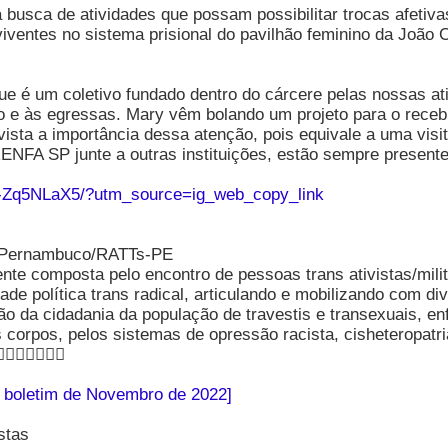
usca de atividades que possam possibilitar trocas afetiv
viventes no sistema prisional do pavilhão feminino da João
ue é um coletivo fundado dentro do cárcere pelas nossas ati
ro e às egressas. Mary vêm bolando um projeto para o rece
vista a importância dessa atenção, pois equivale a uma visi
ENFA SP junte a outras instituições, estão sempre presente
i-Zq5NLaX5/?utm_source=ig_web_copy_link
e Pernambuco/RATTs-PE
te composta pelo encontro de pessoas trans ativistas/milit
dade política trans radical, articulando e mobilizando com 
ão da cidadania da população de travestis e transexuais, enf
os corpos, pelos sistemas de opressão racista, cisheterop
✊🏿✊🏿✊🏿
do boletim de Novembro de 2022]
stas