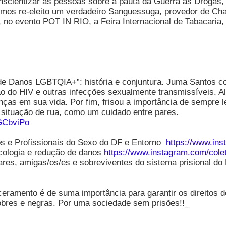
nscientizar as pessoas sobre a pauta da Guerra às Drogas,
termos re-eleito um verdadeiro Sanguessuga, provedor de 
no evento POT IN RIO, a Feira Internacional de Tabacaria,
 Danos LGBTQIA+”: história e conjuntura. Juma Santos com
ão do HIV e outras infecções sexualmente transmissíveis. 
as em sua vida. Por fim, frisou a importância de sempre le
 situação de rua, como um cuidado entre pares.
GCbviPo
s e Profissionais do Sexo do DF e Entorno
https://www.ins
ecologia e redução de danos
https://www.instagram.com/colet
ares, amigas/os/es e sobreviventes do sistema prisional do
eramento é de suma importância para garantir os direitos d
obres e negras. Por uma sociedade sem prisões!!_