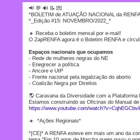
📢 💬 🔊 📝 💌
*BOLETIM de ATUAÇÃO NACIONAL da RENFA
*_Edição #15: NOVEMBRO/2022_*
🔸 Receba o boletim mensal por e-mail!
O ZapRENFA agora é o Boletim RENFA e circula
Espaços nacionais que ocupamos
- Rede de mulheres negras do NE
- Enegrecer a política
- Ancore e UtP
- Frente nacional pela legalização do aborto
- Coalizão Negra por Direitos
🌎 Caravana da Diversidade com a Plataforma B
Estamos construindo as Oficinas do Manual 
https://www.youtube.com/watch?v=CqhEGCbvi
🔸 *Ações Regionais*
*[CE]* A RENFA esteve em mais um ano da cons
tema "Em 10 anos de Marcha quem ouviu o noss