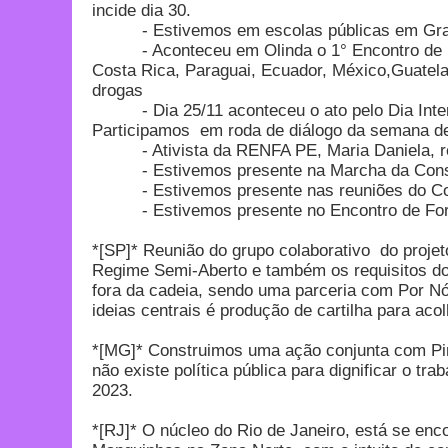
incide dia 30.
- Estivemos em escolas públicas em Gravat
- Aconteceu em Olinda o 1° Encontro de Mulh
Costa Rica, Paraguai, Ecuador, México,Guatela
drogas
- Dia 25/11 aconteceu o ato pelo Dia Interna
Participamos em roda de diálogo da semana d
- Ativista da RENFA PE, Maria Daniela, re
- Estivemos presente na Marcha da Consciê
- Estivemos presente nas reuniões do Conse
- Estivemos presente no Encontro de Forma
*[SP]* Reunião do grupo colaborativo do proje
Regime Semi-Aberto e também os requisitos do 
fora da cadeia, sendo uma parceria com Por Nós
ideias centrais é produção de cartilha para a
*[MG]* Construimos uma ação conjunta com Pim
não existe política pública para dignificar o 
2023.
*[RJ]* O núcleo do Rio de Janeiro, está se enc