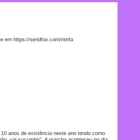
e em https://sendfox.com/renfa
 10 anos de existência neste ano tendo como
não vai sucumbir". A marcha aconteceu no dia